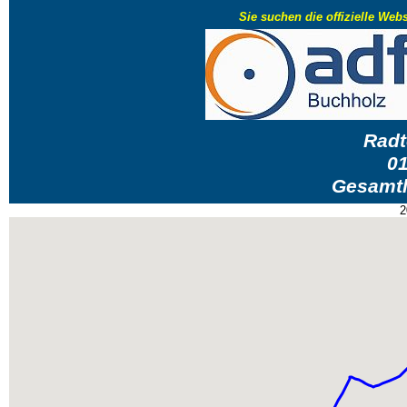
Sie suchen die offizielle We
Radt
01
Gesamtl
2