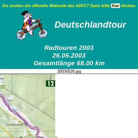
Sie suchen die offizielle Webseite des ADFC? Dann bitte
hier
klicken.
Deutschlandtour
Radtouren 2003
26.05.2003
Gesamtlänge 68.00 km
20030526.jpg