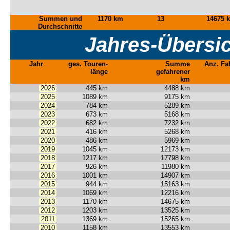
Summen und
1170 km
13
14675 
Durchschnitte
Jahres-Übersi
Jahr
ges. Touren-
Summe
Anz. Fa
länge
gefahrener
km
2026
445 km
4488 km
2025
1089 km
9175 km
2024
784 km
5289 km
2023
673 km
5168 km
2022
682 km
7232 km
2021
416 km
5268 km
2020
486 km
5969 km
2019
1045 km
12173 km
2018
1217 km
17798 km
2017
926 km
11980 km
2016
1001 km
14907 km
2015
944 km
15163 km
2014
1069 km
12216 km
2013
1170 km
14675 km
2012
1203 km
13525 km
2011
1369 km
15265 km
2010
1158 km
13553 km